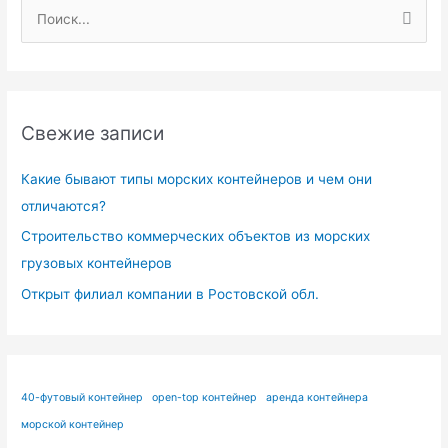
П
о
и
с
Свежие записи
к
:
Какие бывают типы морских контейнеров и чем они
отличаются?
Строительство коммерческих объектов из морских
грузовых контейнеров
Открыт филиал компании в Ростовской обл.
40-футовый контейнер
open-top контейнер
аренда контейнера
морской контейнер