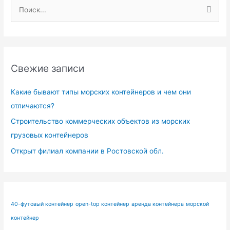
П
о
и
с
Свежие записи
к
:
Какие бывают типы морских контейнеров и чем они
отличаются?
Строительство коммерческих объектов из морских
грузовых контейнеров
Открыт филиал компании в Ростовской обл.
40-футовый контейнер
open-top контейнер
аренда контейнера
морской
контейнер