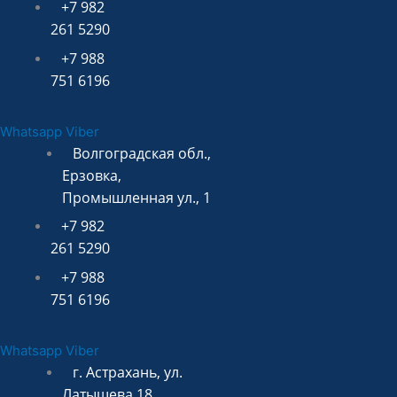
+7 982
261 5290
+7 988
751 6196
Whatsapp
Viber
Волгоградская обл.,
Ерзовка,
Промышленная ул., 1
+7 982
261 5290
+7 988
751 6196
Whatsapp
Viber
г. Астрахань, ул.
Латышева 18